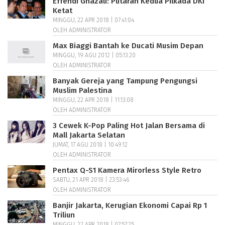
Effendi Ghazali: Putaran Kedua Pilkada DKI
Ketat
MINGGU, 22 APR 2018 | 07:41:04
OLEH ADMINISTRATOR
Max Biaggi Bantah ke Ducati Musim Depan
MINGGU, 19 AGU 2012 | 05:13:20
OLEH ADMINISTRATOR
Banyak Gereja yang Tampung Pengungsi
Muslim Palestina
MINGGU, 22 APR 2018 | 11:13:08
OLEH ADMINISTRATOR
3 Cewek K-Pop Paling Hot Jalan Bersama di
Mall Jakarta Selatan
JUMAT, 17 AGU 2018 | 10:49:12
OLEH ADMINISTRATOR
Pentax Q-S1 Kamera Mirorless Style Retro
SABTU, 21 APR 2018 | 23:53:46
OLEH ADMINISTRATOR
Banjir Jakarta, Kerugian Ekonomi Capai Rp 1
Triliun
MINGGU, 22 APR 2018 | 07:57:25