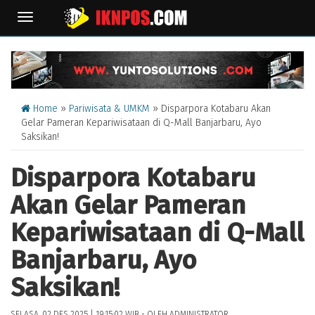
TOGGLE
NAVIGATION
Home
»
Pariwisata & UMKM
» Disparpora Kotabaru Akan
Gelar Pameran Kepariwisataan di Q-Mall Banjarbaru, Ayo
Saksikan!
Disparpora Kotabaru
Akan Gelar Pameran
Kepariwisataan di Q-Mall
Banjarbaru, Ayo
Saksikan!
SELASA, 02 DES 2025 | 19:15:02 WIB - OLEH ADMINISTRATOR