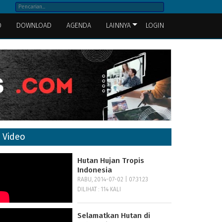
O
DOWNLOAD
AGENDA
LAINNYA
LOGIN
Video
Hutan Hujan Tropis
Indonesia
RABU, 2014-07-02 | 07:31:23
DILIHAT : 114 KALI
Selamatkan Hutan di