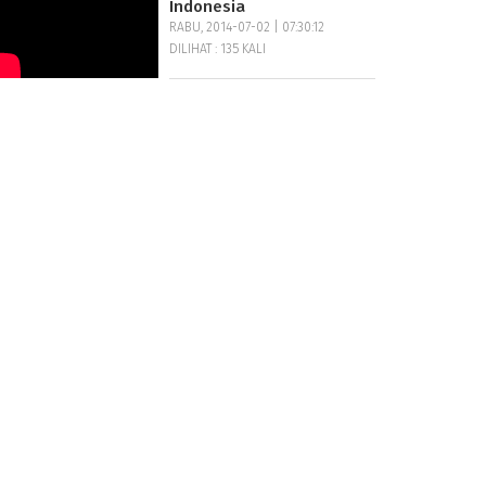
Indonesia
RABU, 2014-07-02 | 07:30:12
DILIHAT : 135 KALI