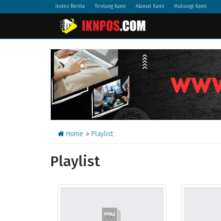
Index Berita
Tentang Kami
Alamat Kami
Hubungi Kami
Home
»
Playlist
Playlist